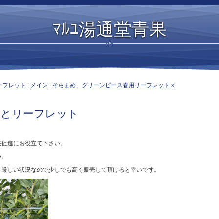
ﾏﾙﾕ湯通堂青果
ーフレット
|
メイン
|
そらまめ、グリーンピース春用リーフレット »
真とリーフレット
売促進にお役立て下さい。
い。
、厳しい状況なので少しでも高く販売して頂けると幸いです。