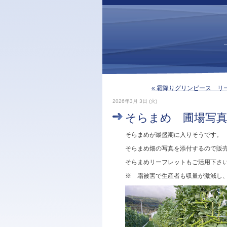
« 霜降りグリンピース リ
2026年3月 3日 (火)
そらまめ 圃場写
そらまめが最盛期に入りそうです。
そらまめ畑の写真を添付するので販
そらまめリーフレットもご活用下さ
※ 霜被害で生産者も収量が激減し