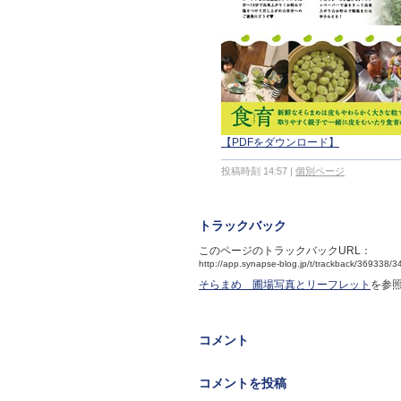
【PDFをダウンロード】
投稿時刻 14:57
|
個別ページ
トラックバック
このページのトラックバックURL：
http://app.synapse-blog.jp/t/trackback/369338/
そらまめ 圃場写真とリーフレット
を参照
コメント
コメントを投稿