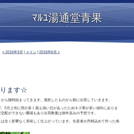
ﾏﾙﾕ湯通堂青果
« 2016年3月
|
メイン
|
2016年6月 »
まります☆
）から随時始まってきます。風乾したものから順に出荷していきます。
が、5月上旬に雨が多く風も強い日があったためキズ果が多い傾向にありま
家交配ができない圃場もあり出荷数量は例年並みの予想です。
は全く影響なく美味しく仕上がっています。生産者が丹精込めて作った南